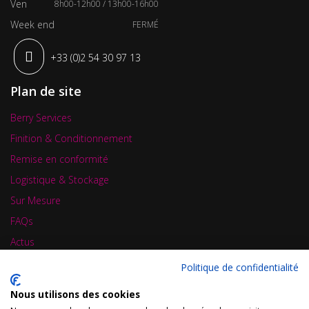
Ven
8h00-12h00 / 13h00-16h00
Week end
FERMÉ
+33 (0)2 54 30 97 13
Plan de site
Berry Services
Finition & Conditionnement
Remise en conformité
Logistique & Stockage
Sur Mesure
FAQs
Actus
Contact
Politique de confidentialité
Carte de visite
Nous utilisons des cookies